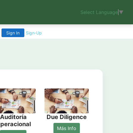
Select Language
▼
Sign In
Sign-Up
Auditoría
Due Diligence
peracional
Más Info